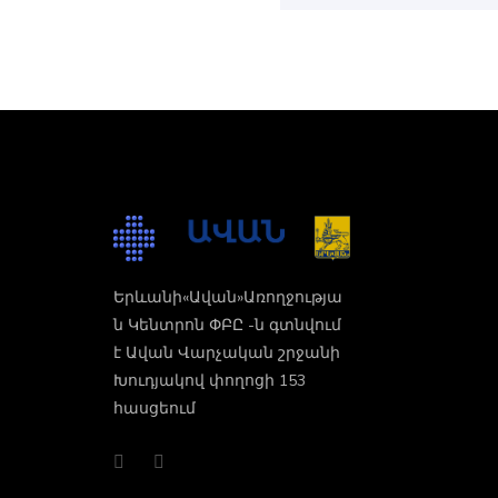
Երևանի«Ավան»Առողջությա
ն Կենտրոն ՓԲԸ -ն գտնվում
է Ավան Վարչական շրջանի
Խուդյակով փողոցի 153
հասցեում