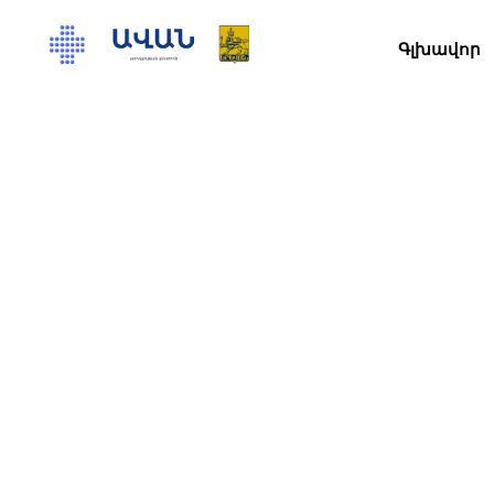
Գլխավոր