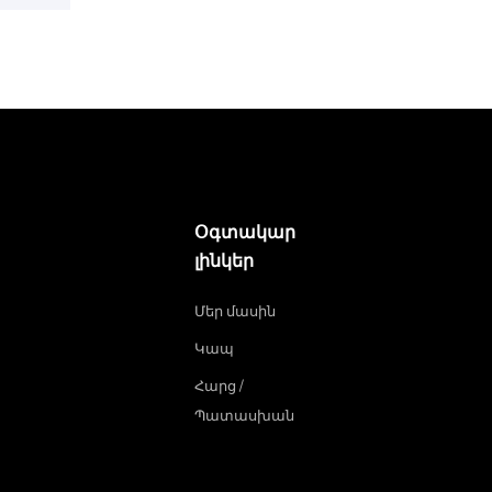
Օգտակար
լինկեր
Մեր մասին
Կապ
Հարց /
Պատասխան