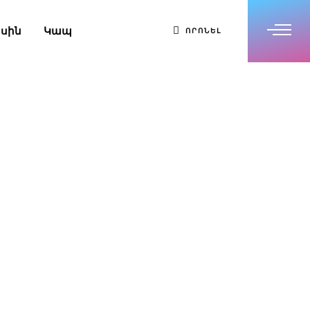
սին
Կապ
ՈՐՈՆԵԼ