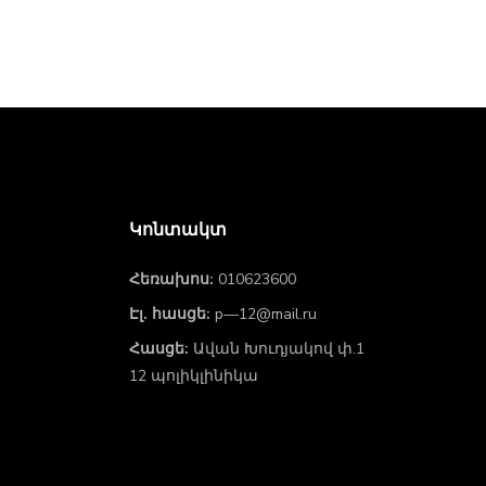
Կոնտակտ
Հեռախոս:
010623600
Էլ. հասցե:
p—12@mail.ru
Հասցե:
Ավան Խուդյակով փ.1
12 պոլիկլինիկա