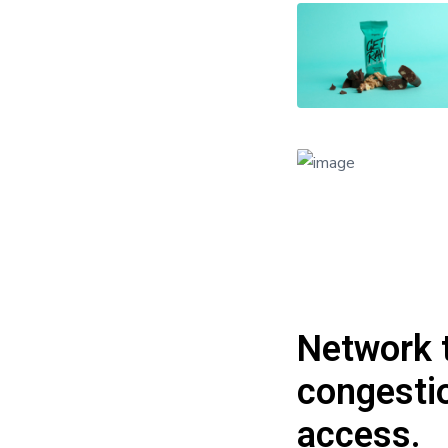
Network t
congesti
access.